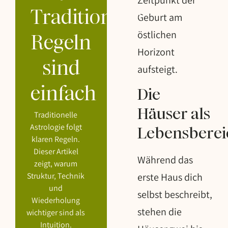
Zeitpunkt der
Traditionelle
Geburt am
östlichen
Regeln
Horizont
sind
aufsteigt.
einfach
Die
Häuser als
Traditionelle
Astrologie folgt
Lebensberei
klaren Regeln.
Dieser Artikel
Während das
zeigt, warum
Struktur, Technik
erste Haus dich
und
selbst beschreibt,
Wiederholung
stehen die
wichtiger sind als
Intuition.