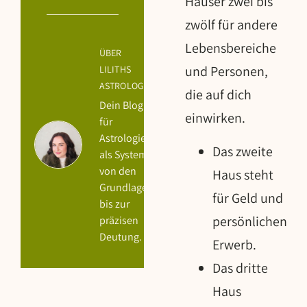
Häuser zwei bis
zwölf für andere
Lebensbereiche
ÜBER
und Personen,
LILITHS
ASTROLOGY
die auf dich
Dein Blog
einwirken.
für
Astrologie
Das zweite
als System -
von den
Haus steht
Grundlagen
für Geld und
bis zur
persönlichen
präzisen
Deutung.
Erwerb.
Das dritte
Haus