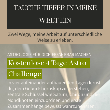
TAUCHE TIEFER IN MEINE
WELT EIN
Zwei Wege, meine Arbeit auf unterschiedliche
Weise zu erleben.
ASTROLOGIE FÜR DICH ERFAHRBAR MACHEN
Kostenlose 4-Tage-Astro-
Challenge
In vier aufeinander aufbauenden Tagen lernst
du, dein Geburtshoroskop zu verstehen,
zentrale Schlüssel wie Saturn, Chiron und die
Mondknoten einzuordnen und erste
Zusammenhänge bewusst wahrzunehmen.