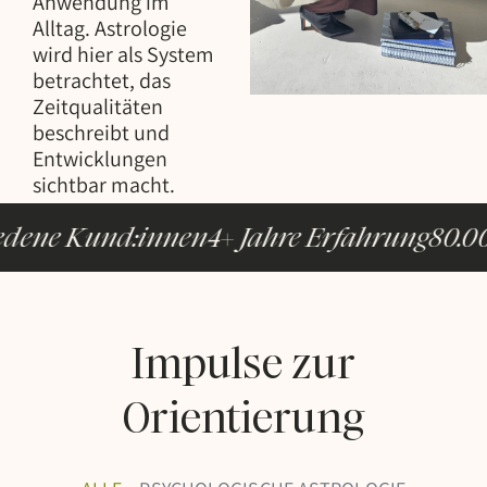
Anwendung im
Alltag. Astrologie
wird hier als System
betrachtet, das
Zeitqualitäten
beschreibt und
Entwicklungen
sichtbar macht.
dene Kund:innen
4+ Jahre Erfahrung
80.000
Impulse zur
Orientierung