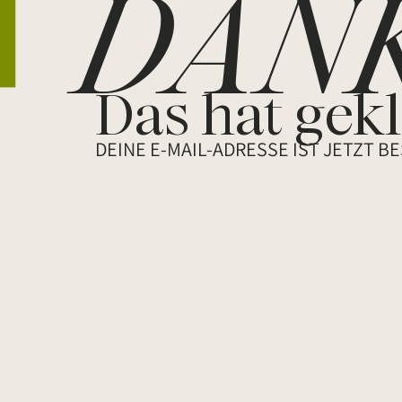
DANK
Das hat gekl
DEINE E-MAIL-ADRESSE IST JETZT BE